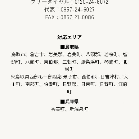
フリーダイヤル：
0120-24-6072
代表：
0857-24-6027
FAX：0857-21-0086
対応エリア
■鳥取県
鳥取市、倉吉市、岩美郡、岩美町、八頭郡、若桜町、智
頭町、八頭町、東伯郡、三朝町、湯梨浜町、琴浦町、北
栄町
※鳥取県西部も一部対応 米子市、西伯郡、日吉津村、大
山町、南部町、伯耆町、日野郡、日南町、日野町、江府
町
■兵庫県
香美町、新温泉町