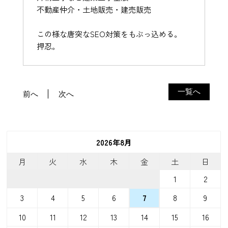
不動産仲介・土地販売・建売販売
この様な唐突なSEO対策をもぶっ込める。
押忍。
一覧へ
前へ
次へ
2026年8月
月
火
水
木
金
土
日
1
2
3
4
5
6
8
9
7
10
11
12
13
14
15
16