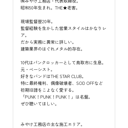
㈱みやけ工務店・代表取締役。
昭和50年生まれ。THE★老害。
現場監督歴20年。
監督経験を生かした営業スタイルはかなりレ
ア。
だから実務に異常に詳しい。
建築業界のはぐれメタル的存在。
10代はパンクロッカーとして鳥取市に生息。
元・ベーシスト。
好きなバンドはTHE STAR CLUB。
特に最終権利、偶像破壊者、SOD OFFなど
初期旧譜をこよなく愛する。
「PUNK！PUNK！PUNK！」は名盤。
ぜひ聴いてほしい。
みやけ工務店の主な施工エリア。