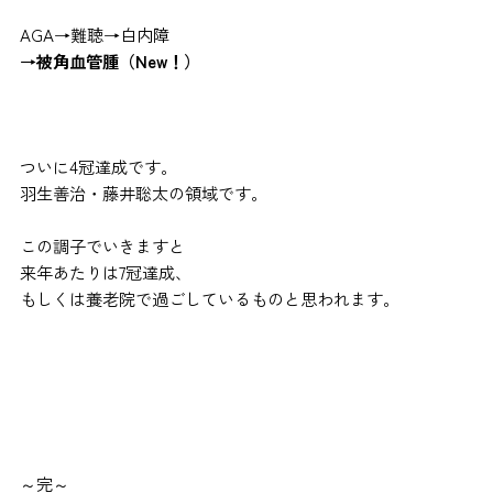
AGA→難聴→白内障
→被角血管腫（New！）
ついに4冠達成です。
羽生善治・藤井聡太の領域です。
この調子でいきますと
来年あたりは7冠達成、
もしくは養老院で過ごしているものと思われます。
～完～